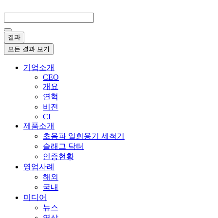
콘
Search
텐
...
츠
결과
로
건
모든 결과 보기
너
기업소개
뛰
CEO
기
개요
연혁
비전
CI
제품소개
초음파 일회용기 세척기
슬래그 닥터
인증현황
영업사례
해외
국내
미디어
뉴스
영상