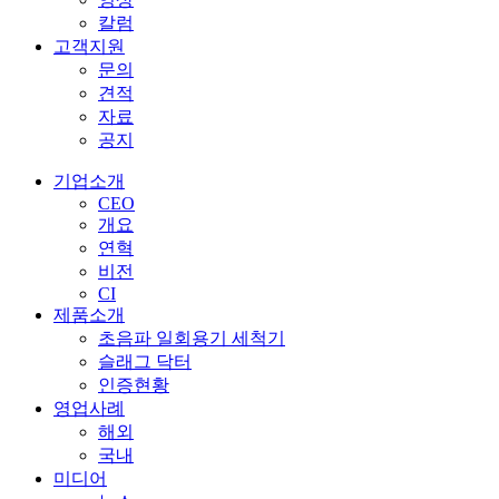
칼럼
고객지원
문의
견적
자료
공지
기업소개
CEO
개요
연혁
비전
CI
제품소개
초음파 일회용기 세척기
슬래그 닥터
인증현황
영업사례
해외
국내
미디어