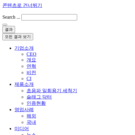
콘텐츠로 건너뛰기
Search ...
결과
모든 결과 보기
기업소개
CEO
개요
연혁
비전
CI
제품소개
초음파 일회용기 세척기
슬래그 닥터
인증현황
영업사례
해외
국내
미디어
뉴스