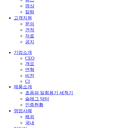
영상
칼럼
고객지원
문의
견적
자료
공지
기업소개
CEO
개요
연혁
비전
CI
제품소개
초음파 일회용기 세척기
슬래그 닥터
인증현황
영업사례
해외
국내