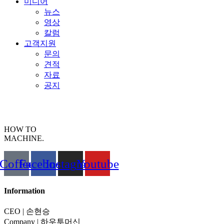
미디어
뉴스
영상
칼럼
고객지원
문의
견적
자료
공지
HOW TO
MACHINE.
Coffee
Facebook
Instagram
Youtube
Information
CEO | 손현승
Company | 하우투머신